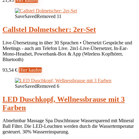
21,95
Hier kaufen
Save
Saved
Removed
11
Callstel Dolmetscher: 2er-Set
Live-Übersetzung in über 30 Sprachen • Übersetzt Gespräche und
Meetings - auch am Telefon Live. 2in1-Live-Übersetzer, In-Ear-
Mono-Headset, Powerbank-Box & App (Wireless Kopfhörer,
Bluetooth)
93,54 €
Hier kaufen
Save
Saved
Removed
6
LED Duschkopf, Wellnessbrause mit 3
Farben
Abnehmbar Massage Spa Duschbrause Wassersparend mit Mineral
Ball Filter. Die LED-Leuchten werden durch die Wassertemperatur
gesteuert. 30% Wassereinsparung.