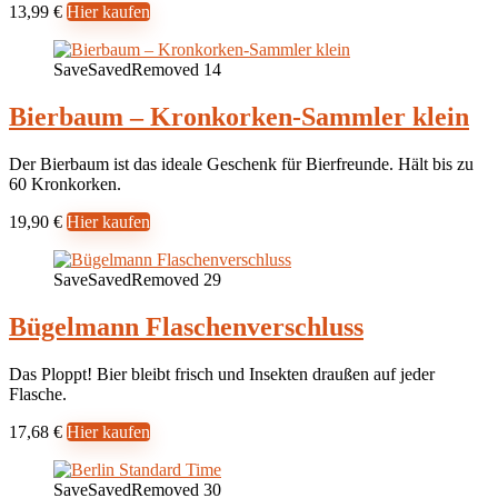
13,99 €
Hier kaufen
Save
Saved
Removed
14
Bierbaum – Kronkorken-Sammler klein
Der Bierbaum ist das ideale Geschenk für Bierfreunde. Hält bis zu
60 Kronkorken.
19,90 €
Hier kaufen
Save
Saved
Removed
29
Bügelmann Flaschenverschluss
Das Ploppt! Bier bleibt frisch und Insekten draußen auf jeder
Flasche.
17,68 €
Hier kaufen
Save
Saved
Removed
30